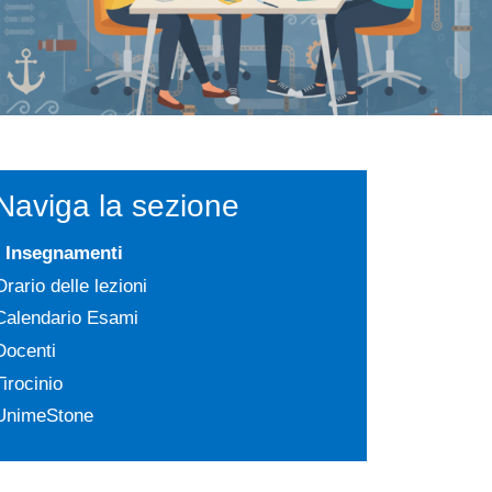
Naviga la sezione
Insegnamenti
Orario delle lezioni
Calendario Esami
Docenti
Tirocinio
UnimeStone