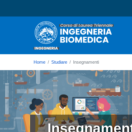
Corso di laurea in Ingeg
Home
Studiare
Insegnamenti
Immagine
Insegnament