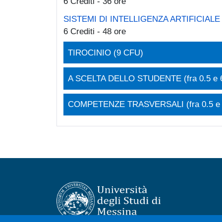
6 Crediti - 36 ore
SISTEMI DI INTELLIGENZA ARTIFICIAL
6 Crediti - 48 ore
TIROCINIO (9 CFU)
A SCELTA DELLO STUDENTE (fra 0.5 e 
COMPETENZE TRASVERSALI (fra 0.5 e