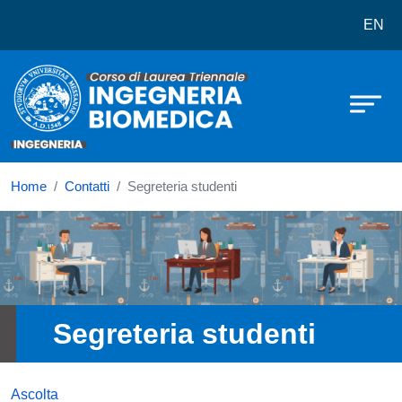
Corso di laurea in Ingegneria Biom
Salta al contenuto principale
EN
Home
Contatti
Segreteria studenti
Immagine
Segreteria studenti
Ascolta