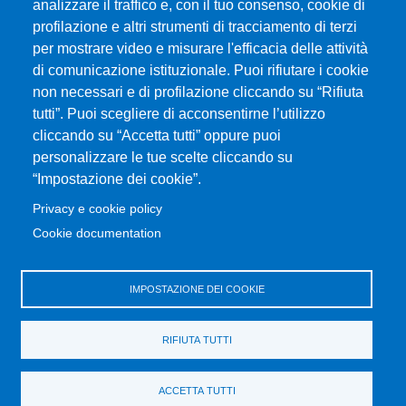
analizzare il traffico e, con il tuo consenso, cookie di
profilazione e altri strumenti di tracciamento di terzi
per mostrare video e misurare l'efficacia delle attività
Università degli Studi di Messina
di comunicazione istituzionale. Puoi rifiutare i cookie
Piazza Pugliatti, 1 - 98122 Messina
non necessari e di profilazione cliccando su “Rifiuta
Cod. Fiscale 80004070837
tutti”. Puoi scegliere di acconsentirne l’utilizzo
P.IVA 00724160833
cliccando su “Accetta tutti” oppure puoi
Centralino: 090 676 1
personalizzare le tue scelte cliccando su
MENÙ SOCIAL
“Impostazione dei cookie”.
Privacy e cookie policy
MENÙ FOOTER 1
Cookie documentation
Accessibilità
Privacy e cookie policy
Mappa del sito
IMPOSTAZIONE DEI COOKIE
MENÙ FOOTER 2
RIFIUTA TUTTI
Amministrazione trasparente
Cambia idea sui cookie
ACCETTA TUTTI